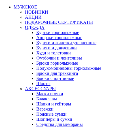
МУЖСКОЕ
НОВИНКИ
АКЦИИ
ПОДАРОЧНЫЕ СЕРТИФИКАТЫ
ОДЕЖДА
Куртки горнолыжные
Анораки горнолыжные
Куртки и жилетки утепленные
Куртки и дождевики
Худи и толстовки
Футболки и лонгсливы
Брюки горнолыжные
Полукомбинезоны горнолыжные
Брюки для треккинга
Брюки спортивные
Шорты
АКСЕССУАРЫ
Маски и очки
Балаклавы
Шапки и гейторы
Варежки
Поясные сумки
Шопперы и сумки
Средства для мембраны