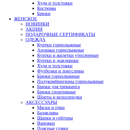
Худи и толстовки
Костюмы
Брюки
ЖЕНСКОЕ
НОВИНКИ
АКЦИИ
ПОДАРОЧНЫЕ СЕРТИФИКАТЫ
ОДЕЖДА
Куртки горнолыжные
Анораки горнолыжные
Куртки и жилетки утепленные
Куртки и дождевики
Худи и толстовки
Футболки и лонгсливы
Брюки горнолыжные
Полукомбинезоны горнолыжные
Брюки для треккинга
Брюки спортивные
Шорты и велосипедки
АКСЕССУАРЫ
Маски и очки
Балаклавы
Шапки и гейторы
Варежки
Поясные сумки