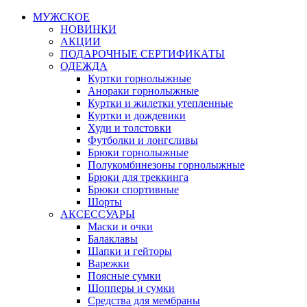
МУЖСКОЕ
НОВИНКИ
АКЦИИ
ПОДАРОЧНЫЕ СЕРТИФИКАТЫ
ОДЕЖДА
Куртки горнолыжные
Анораки горнолыжные
Куртки и жилетки утепленные
Куртки и дождевики
Худи и толстовки
Футболки и лонгсливы
Брюки горнолыжные
Полукомбинезоны горнолыжные
Брюки для треккинга
Брюки спортивные
Шорты
АКСЕССУАРЫ
Маски и очки
Балаклавы
Шапки и гейторы
Варежки
Поясные сумки
Шопперы и сумки
Средства для мембраны