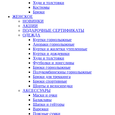
Худи и толстовки
Костюмы
Брюки
ЖЕНСКОЕ
НОВИНКИ
АКЦИИ
ПОДАРОЧНЫЕ СЕРТИФИКАТЫ
ОДЕЖДА
Куртки горнолыжные
Анораки горнолыжные
Куртки и жилетки утепленные
Куртки и дождевики
Худи и толстовки
Футболки и лонгсливы
Брюки горнолыжные
Полукомбинезоны горнолыжные
Брюки для треккинга
Брюки спортивные
Шорты и велосипедки
АКСЕССУАРЫ
Маски и очки
Балаклавы
Шапки и гейторы
Варежки
Поясные сумки