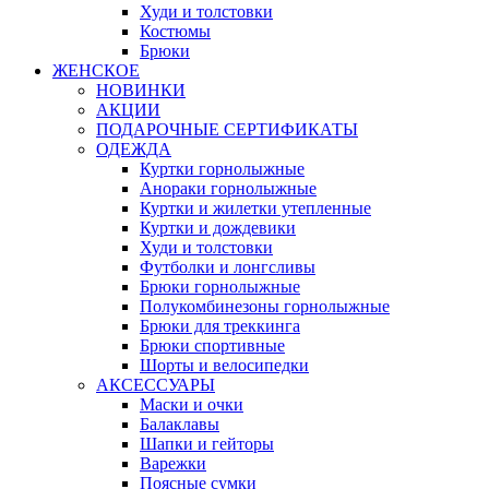
Худи и толстовки
Костюмы
Брюки
ЖЕНСКОЕ
НОВИНКИ
АКЦИИ
ПОДАРОЧНЫЕ СЕРТИФИКАТЫ
ОДЕЖДА
Куртки горнолыжные
Анораки горнолыжные
Куртки и жилетки утепленные
Куртки и дождевики
Худи и толстовки
Футболки и лонгсливы
Брюки горнолыжные
Полукомбинезоны горнолыжные
Брюки для треккинга
Брюки спортивные
Шорты и велосипедки
АКСЕССУАРЫ
Маски и очки
Балаклавы
Шапки и гейторы
Варежки
Поясные сумки