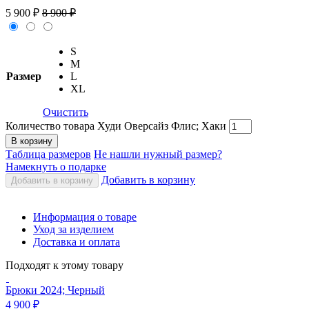
5 900
₽
8 900
₽
S
M
Размер
L
XL
Очистить
Количество товара Худи Оверсайз Флис; Хаки
В корзину
Таблица размеров
Не нашли нужный размер?
Намекнуть о подарке
Добавить в корзину
Добавить в корзину
Информация о товаре
Уход за изделием
Доставка и оплата
Подходят к этому товару
Брюки 2024; Черный
4 900
₽