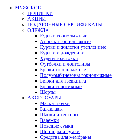
МУЖСКОЕ
НОВИНКИ
АКЦИИ
ПОДАРОЧНЫЕ СЕРТИФИКАТЫ
ОДЕЖДА
Куртки горнолыжные
Анораки горнолыжные
Куртки и жилетки утепленные
Куртки и дождевики
Худи и толстовки
Футболки и лонгсливы
Брюки горнолыжные
Полукомбинезоны горнолыжные
Брюки для треккинга
Брюки спортивные
Шорты
АКСЕССУАРЫ
Маски и очки
Балаклавы
Шапки и гейторы
Варежки
Поясные сумки
Шопперы и сумки
Средства для мембраны