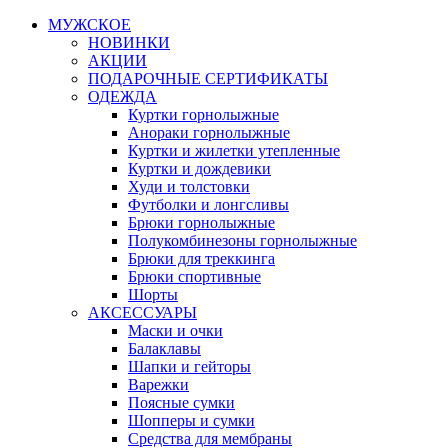
МУЖСКОЕ
НОВИНКИ
АКЦИИ
ПОДАРОЧНЫЕ СЕРТИФИКАТЫ
ОДЕЖДА
Куртки горнолыжные
Анораки горнолыжные
Куртки и жилетки утепленные
Куртки и дождевики
Худи и толстовки
Футболки и лонгсливы
Брюки горнолыжные
Полукомбинезоны горнолыжные
Брюки для треккинга
Брюки спортивные
Шорты
АКСЕССУАРЫ
Маски и очки
Балаклавы
Шапки и гейторы
Варежки
Поясные сумки
Шопперы и сумки
Средства для мембраны