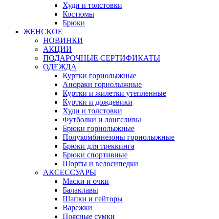
Худи и толстовки
Костюмы
Брюки
ЖЕНСКОЕ
НОВИНКИ
АКЦИИ
ПОДАРОЧНЫЕ СЕРТИФИКАТЫ
ОДЕЖДА
Куртки горнолыжные
Анораки горнолыжные
Куртки и жилетки утепленные
Куртки и дождевики
Худи и толстовки
Футболки и лонгсливы
Брюки горнолыжные
Полукомбинезоны горнолыжные
Брюки для треккинга
Брюки спортивные
Шорты и велосипедки
АКСЕССУАРЫ
Маски и очки
Балаклавы
Шапки и гейторы
Варежки
Поясные сумки