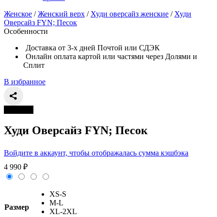
Женское
/
Женский верх
/
Худи оверсайз женские
/
Худи
Оверсайз FYN; Песок
Особенности
Доставка от 3-х дней Почтой или СДЭК
Онлайн оплата картой или частями через Долями и
Сплит
В избранное
Новинка
Худи Оверсайз FYN; Песок
Войдите в аккаунт, чтобы отображалась сумма кэшбэка
4 990
₽
XS-S
M-L
Размер
XL-2XL