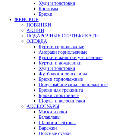
Худи и толстовки
Костюмы
Брюки
ЖЕНСКОЕ
НОВИНКИ
АКЦИИ
ПОДАРОЧНЫЕ СЕРТИФИКАТЫ
ОДЕЖДА
Куртки горнолыжные
Анораки горнолыжные
Куртки и жилетки утепленные
Куртки и дождевики
Худи и толстовки
Футболки и лонгсливы
Брюки горнолыжные
Полукомбинезоны горнолыжные
Брюки для треккинга
Брюки спортивные
Шорты и велосипедки
АКСЕССУАРЫ
Маски и очки
Балаклавы
Шапки и гейторы
Варежки
Поясные сумки