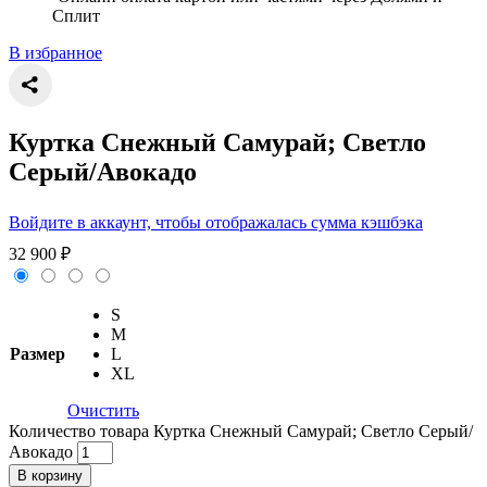
Сплит
В избранное
Куртка Снежный Самурай; Светло
Серый/Авокадо
Войдите в аккаунт, чтобы отображалась сумма кэшбэка
32 900
₽
S
M
Размер
L
XL
Очистить
Количество товара Куртка Снежный Самурай; Светло Серый/
Авокадо
В корзину