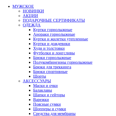
МУЖСКОЕ
НОВИНКИ
АКЦИИ
ПОДАРОЧНЫЕ СЕРТИФИКАТЫ
ОДЕЖДА
Куртки горнолыжные
Анораки горнолыжные
Куртки и жилетки утепленные
Куртки и дождевики
Худи и толстовки
Футболки и лонгсливы
Брюки горнолыжные
Полукомбинезоны горнолыжные
Брюки для треккинга
Брюки спортивные
Шорты
АКСЕССУАРЫ
Маски и очки
Балаклавы
Шапки и гейторы
Варежки
Поясные сумки
Шопперы и сумки
Средства для мембраны