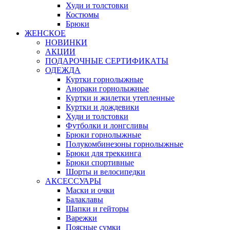
Худи и толстовки
Костюмы
Брюки
ЖЕНСКОЕ
НОВИНКИ
АКЦИИ
ПОДАРОЧНЫЕ СЕРТИФИКАТЫ
ОДЕЖДА
Куртки горнолыжные
Анораки горнолыжные
Куртки и жилетки утепленные
Куртки и дождевики
Худи и толстовки
Футболки и лонгсливы
Брюки горнолыжные
Полукомбинезоны горнолыжные
Брюки для треккинга
Брюки спортивные
Шорты и велосипедки
АКСЕССУАРЫ
Маски и очки
Балаклавы
Шапки и гейторы
Варежки
Поясные сумки