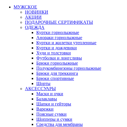
МУЖСКОЕ
НОВИНКИ
АКЦИИ
ПОДАРОЧНЫЕ СЕРТИФИКАТЫ
ОДЕЖДА
Куртки горнолыжные
Анораки горнолыжные
Куртки и жилетки утепленные
Куртки и дождевики
Худи и толстовки
Футболки и лонгсливы
Брюки горнолыжные
Полукомбинезоны горнолыжные
Брюки для треккинга
Брюки спортивные
Шорты
АКСЕССУАРЫ
Маски и очки
Балаклавы
Шапки и гейторы
Варежки
Поясные сумки
Шопперы и сумки
Средства для мембраны