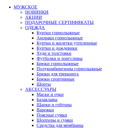
МУЖСКОЕ
НОВИНКИ
АКЦИИ
ПОДАРОЧНЫЕ СЕРТИФИКАТЫ
ОДЕЖДА
Куртки горнолыжные
Анораки горнолыжные
Куртки и жилетки утепленные
Куртки и дождевики
Худи и толстовки
Футболки и лонгсливы
Брюки горнолыжные
Полукомбинезоны горнолыжные
Брюки для треккинга
Брюки спортивные
Шорты
АКСЕССУАРЫ
Маски и очки
Балаклавы
Шапки и гейторы
Варежки
Поясные сумки
Шопперы и сумки
Средства для мембраны