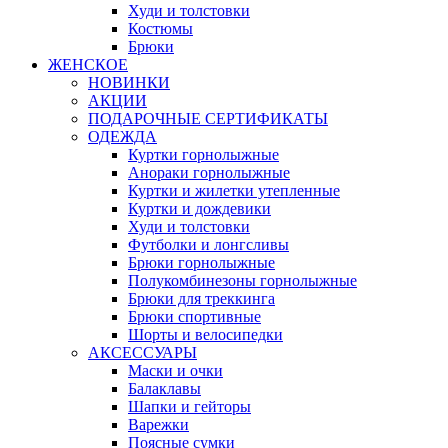
Худи и толстовки
Костюмы
Брюки
ЖЕНСКОЕ
НОВИНКИ
АКЦИИ
ПОДАРОЧНЫЕ СЕРТИФИКАТЫ
ОДЕЖДА
Куртки горнолыжные
Анораки горнолыжные
Куртки и жилетки утепленные
Куртки и дождевики
Худи и толстовки
Футболки и лонгсливы
Брюки горнолыжные
Полукомбинезоны горнолыжные
Брюки для треккинга
Брюки спортивные
Шорты и велосипедки
АКСЕССУАРЫ
Маски и очки
Балаклавы
Шапки и гейторы
Варежки
Поясные сумки