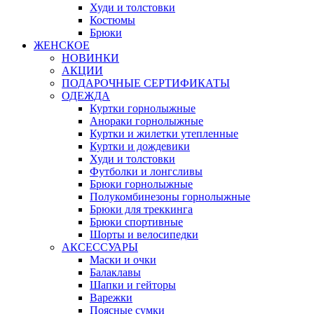
Худи и толстовки
Костюмы
Брюки
ЖЕНСКОЕ
НОВИНКИ
АКЦИИ
ПОДАРОЧНЫЕ СЕРТИФИКАТЫ
ОДЕЖДА
Куртки горнолыжные
Анораки горнолыжные
Куртки и жилетки утепленные
Куртки и дождевики
Худи и толстовки
Футболки и лонгсливы
Брюки горнолыжные
Полукомбинезоны горнолыжные
Брюки для треккинга
Брюки спортивные
Шорты и велосипедки
АКСЕССУАРЫ
Маски и очки
Балаклавы
Шапки и гейторы
Варежки
Поясные сумки