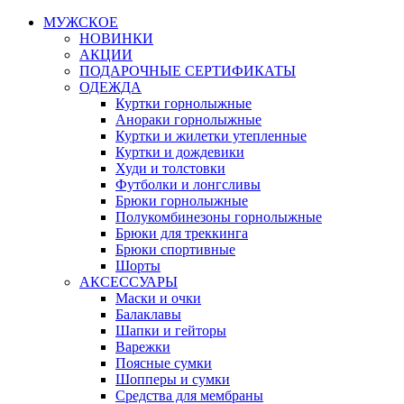
МУЖСКОЕ
НОВИНКИ
АКЦИИ
ПОДАРОЧНЫЕ СЕРТИФИКАТЫ
ОДЕЖДА
Куртки горнолыжные
Анораки горнолыжные
Куртки и жилетки утепленные
Куртки и дождевики
Худи и толстовки
Футболки и лонгсливы
Брюки горнолыжные
Полукомбинезоны горнолыжные
Брюки для треккинга
Брюки спортивные
Шорты
АКСЕССУАРЫ
Маски и очки
Балаклавы
Шапки и гейторы
Варежки
Поясные сумки
Шопперы и сумки
Средства для мембраны