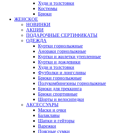
Худи и толстовки
Костюмы
Брюки
ЖЕНСКОЕ
НОВИНКИ
АКЦИИ
ПОДАРОЧНЫЕ СЕРТИФИКАТЫ
ОДЕЖДА
Куртки горнолыжные
Анораки горнолыжные
Куртки и жилетки утепленные
Куртки и дождевики
Худи и толстовки
Футболки и лонгсливы
Брюки горнолыжные
Полукомбинезоны горнолыжные
Брюки для треккинга
Брюки спортивные
Шорты и велосипедки
АКСЕССУАРЫ
Маски и очки
Балаклавы
Шапки и гейторы
Варежки
Поясные сумки