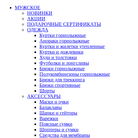
МУЖСКОЕ
НОВИНКИ
АКЦИИ
ПОДАРОЧНЫЕ СЕРТИФИКАТЫ
ОДЕЖДА
Куртки горнолыжные
Анораки горнолыжные
Куртки и жилетки утепленные
Куртки и дождевики
Худи и толстовки
Футболки и лонгсливы
Брюки горнолыжные
Полукомбинезоны горнолыжные
Брюки для треккинга
Брюки спортивные
Шорты
АКСЕССУАРЫ
Маски и очки
Балаклавы
Шапки и гейторы
Варежки
Поясные сумки
Шопперы и сумки
Средства для мембраны