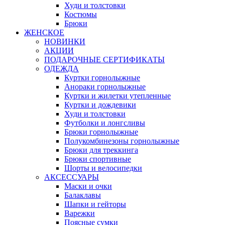
Худи и толстовки
Костюмы
Брюки
ЖЕНСКОЕ
НОВИНКИ
АКЦИИ
ПОДАРОЧНЫЕ СЕРТИФИКАТЫ
ОДЕЖДА
Куртки горнолыжные
Анораки горнолыжные
Куртки и жилетки утепленные
Куртки и дождевики
Худи и толстовки
Футболки и лонгсливы
Брюки горнолыжные
Полукомбинезоны горнолыжные
Брюки для треккинга
Брюки спортивные
Шорты и велосипедки
АКСЕССУАРЫ
Маски и очки
Балаклавы
Шапки и гейторы
Варежки
Поясные сумки