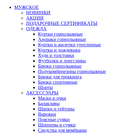
МУЖСКОЕ
НОВИНКИ
АКЦИИ
ПОДАРОЧНЫЕ СЕРТИФИКАТЫ
ОДЕЖДА
Куртки горнолыжные
Анораки горнолыжные
Куртки и жилетки утепленные
Куртки и дождевики
Худи и толстовки
Футболки и лонгсливы
Брюки горнолыжные
Полукомбинезоны горнолыжные
Брюки для треккинга
Брюки спортивные
Шорты
АКСЕССУАРЫ
Маски и очки
Балаклавы
Шапки и гейторы
Варежки
Поясные сумки
Шопперы и сумки
Средства для мембраны