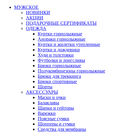
МУЖСКОЕ
НОВИНКИ
АКЦИИ
ПОДАРОЧНЫЕ СЕРТИФИКАТЫ
ОДЕЖДА
Куртки горнолыжные
Анораки горнолыжные
Куртки и жилетки утепленные
Куртки и дождевики
Худи и толстовки
Футболки и лонгсливы
Брюки горнолыжные
Полукомбинезоны горнолыжные
Брюки для треккинга
Брюки спортивные
Шорты
АКСЕССУАРЫ
Маски и очки
Балаклавы
Шапки и гейторы
Варежки
Поясные сумки
Шопперы и сумки
Средства для мембраны