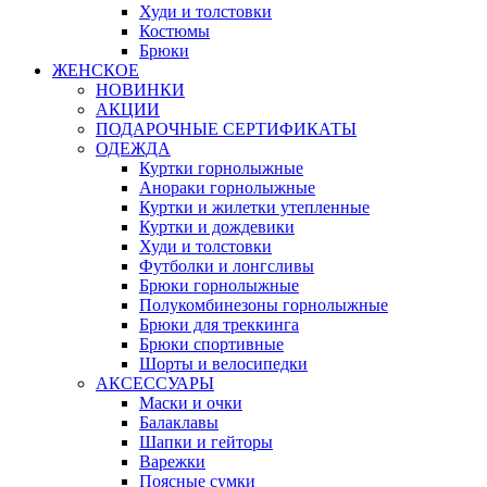
Худи и толстовки
Костюмы
Брюки
ЖЕНСКОЕ
НОВИНКИ
АКЦИИ
ПОДАРОЧНЫЕ СЕРТИФИКАТЫ
ОДЕЖДА
Куртки горнолыжные
Анораки горнолыжные
Куртки и жилетки утепленные
Куртки и дождевики
Худи и толстовки
Футболки и лонгсливы
Брюки горнолыжные
Полукомбинезоны горнолыжные
Брюки для треккинга
Брюки спортивные
Шорты и велосипедки
АКСЕССУАРЫ
Маски и очки
Балаклавы
Шапки и гейторы
Варежки
Поясные сумки