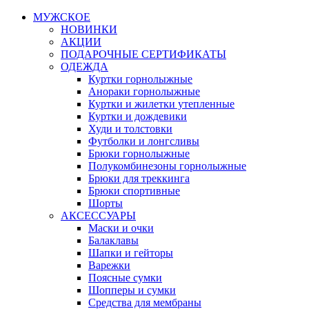
МУЖСКОЕ
НОВИНКИ
АКЦИИ
ПОДАРОЧНЫЕ СЕРТИФИКАТЫ
ОДЕЖДА
Куртки горнолыжные
Анораки горнолыжные
Куртки и жилетки утепленные
Куртки и дождевики
Худи и толстовки
Футболки и лонгсливы
Брюки горнолыжные
Полукомбинезоны горнолыжные
Брюки для треккинга
Брюки спортивные
Шорты
АКСЕССУАРЫ
Маски и очки
Балаклавы
Шапки и гейторы
Варежки
Поясные сумки
Шопперы и сумки
Средства для мембраны