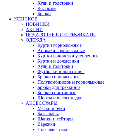
Худи и толстовки
Костюмы
Брюки
ЖЕНСКОЕ
НОВИНКИ
АКЦИИ
ПОДАРОЧНЫЕ СЕРТИФИКАТЫ
ОДЕЖДА
Куртки горнолыжные
Анораки горнолыжные
Куртки и жилетки утепленные
Куртки и дождевики
Худи и толстовки
Футболки и лонгсливы
Брюки горнолыжные
Полукомбинезоны горнолыжные
Брюки для треккинга
Брюки спортивные
Шорты и велосипедки
АКСЕССУАРЫ
Маски и очки
Балаклавы
Шапки и гейторы
Варежки
Поясные сумки