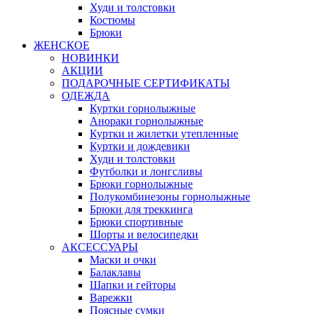
Худи и толстовки
Костюмы
Брюки
ЖЕНСКОЕ
НОВИНКИ
АКЦИИ
ПОДАРОЧНЫЕ СЕРТИФИКАТЫ
ОДЕЖДА
Куртки горнолыжные
Анораки горнолыжные
Куртки и жилетки утепленные
Куртки и дождевики
Худи и толстовки
Футболки и лонгсливы
Брюки горнолыжные
Полукомбинезоны горнолыжные
Брюки для треккинга
Брюки спортивные
Шорты и велосипедки
АКСЕССУАРЫ
Маски и очки
Балаклавы
Шапки и гейторы
Варежки
Поясные сумки