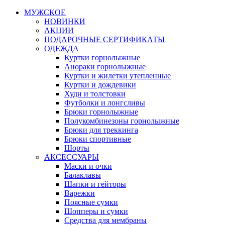
МУЖСКОЕ
НОВИНКИ
АКЦИИ
ПОДАРОЧНЫЕ СЕРТИФИКАТЫ
ОДЕЖДА
Куртки горнолыжные
Анораки горнолыжные
Куртки и жилетки утепленные
Куртки и дождевики
Худи и толстовки
Футболки и лонгсливы
Брюки горнолыжные
Полукомбинезоны горнолыжные
Брюки для треккинга
Брюки спортивные
Шорты
АКСЕССУАРЫ
Маски и очки
Балаклавы
Шапки и гейторы
Варежки
Поясные сумки
Шопперы и сумки
Средства для мембраны