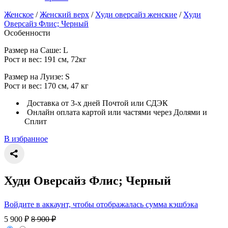
Женское
/
Женский верх
/
Худи оверсайз женские
/
Худи
Оверсайз Флис; Черный
Особенности
Размер на Саше: L
Рост и вес: 191 см, 72кг
Размер на Луизе: S
Рост и вес: 170 см, 47 кг
Доставка от 3-х дней Почтой или СДЭК
Онлайн оплата картой или частями через Долями и
Сплит
В избранное
Худи Оверсайз Флис; Черный
Войдите в аккаунт, чтобы отображалась сумма кэшбэка
5 900
₽
8 900
₽