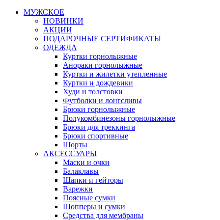
МУЖСКОЕ
НОВИНКИ
АКЦИИ
ПОДАРОЧНЫЕ СЕРТИФИКАТЫ
ОДЕЖДА
Куртки горнолыжные
Анораки горнолыжные
Куртки и жилетки утепленные
Куртки и дождевики
Худи и толстовки
Футболки и лонгсливы
Брюки горнолыжные
Полукомбинезоны горнолыжные
Брюки для треккинга
Брюки спортивные
Шорты
АКСЕССУАРЫ
Маски и очки
Балаклавы
Шапки и гейторы
Варежки
Поясные сумки
Шопперы и сумки
Средства для мембраны