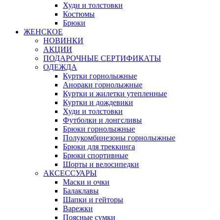
Худи и толстовки
Костюмы
Брюки
ЖЕНСКОЕ
НОВИНКИ
АКЦИИ
ПОДАРОЧНЫЕ СЕРТИФИКАТЫ
ОДЕЖДА
Куртки горнолыжные
Анораки горнолыжные
Куртки и жилетки утепленные
Куртки и дождевики
Худи и толстовки
Футболки и лонгсливы
Брюки горнолыжные
Полукомбинезоны горнолыжные
Брюки для треккинга
Брюки спортивные
Шорты и велосипедки
АКСЕССУАРЫ
Маски и очки
Балаклавы
Шапки и гейторы
Варежки
Поясные сумки