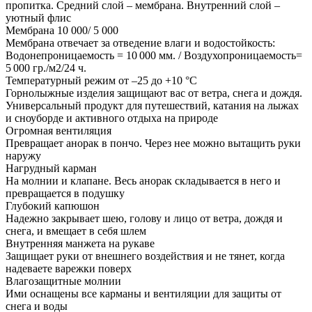
пропитка. Средний слой – мембрана. Внутренний слой –
уютный флис
Мембрана 10 000/ 5 000
Мембрана отвечает за отведение влаги и водостойкость:
Водонепроницаемость = 10 000 мм. / Воздухопроницаемость=
5 000 гр./м2/24 ч.
Температурный режим от –25 до +10 °C
Горнолыжные изделия защищают вас от ветра, снега и дождя.
Универсальный продукт для путешествий, катания на лыжах
и сноуборде и активного отдыха на природе
Огромная вентиляция
Превращает анорак в пончо. Через нее можно вытащить руки
наружу
Нагрудный карман
На молнии и клапане. Весь анорак складывается в него и
превращается в подушку
Глубокий капюшон
Надежно закрывает шею, голову и лицо от ветра, дождя и
снега, и вмещает в себя шлем
Внутренняя манжета на рукаве
Защищает руки от внешнего воздействия и не тянет, когда
надеваете варежки поверх
Влагозащитные молнии
Ими оснащены все карманы и вентиляции для защиты от
снега и воды