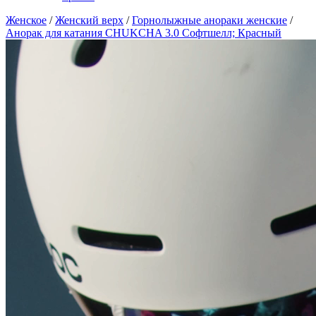
Женское
/
Женский верх
/
Горнолыжные анораки женские
/
Анорак для катания CHUKCHA 3.0 Софтшелл; Красный