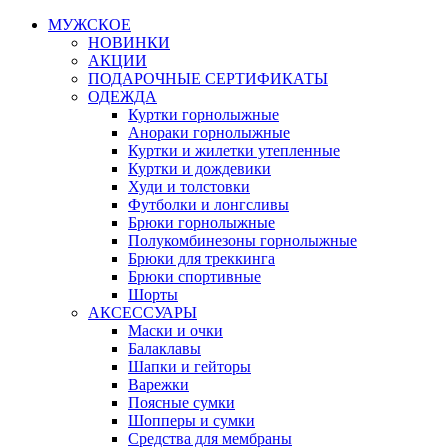
МУЖСКОЕ
НОВИНКИ
АКЦИИ
ПОДАРОЧНЫЕ СЕРТИФИКАТЫ
ОДЕЖДА
Куртки горнолыжные
Анораки горнолыжные
Куртки и жилетки утепленные
Куртки и дождевики
Худи и толстовки
Футболки и лонгсливы
Брюки горнолыжные
Полукомбинезоны горнолыжные
Брюки для треккинга
Брюки спортивные
Шорты
АКСЕССУАРЫ
Маски и очки
Балаклавы
Шапки и гейторы
Варежки
Поясные сумки
Шопперы и сумки
Средства для мембраны