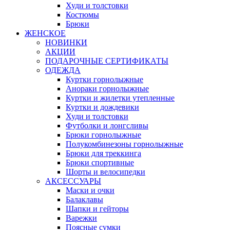
Худи и толстовки
Костюмы
Брюки
ЖЕНСКОЕ
НОВИНКИ
АКЦИИ
ПОДАРОЧНЫЕ СЕРТИФИКАТЫ
ОДЕЖДА
Куртки горнолыжные
Анораки горнолыжные
Куртки и жилетки утепленные
Куртки и дождевики
Худи и толстовки
Футболки и лонгсливы
Брюки горнолыжные
Полукомбинезоны горнолыжные
Брюки для треккинга
Брюки спортивные
Шорты и велосипедки
АКСЕССУАРЫ
Маски и очки
Балаклавы
Шапки и гейторы
Варежки
Поясные сумки