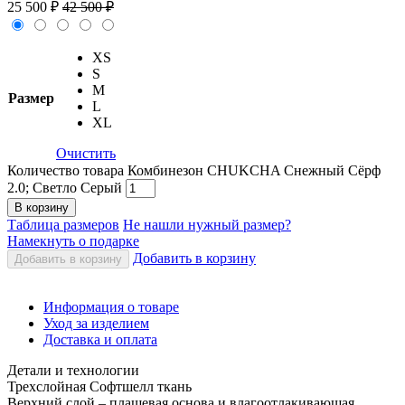
25 500
₽
42 500
₽
XS
S
M
Размер
L
XL
Очистить
Количество товара Комбинезон CHUKCHA Снежный Сёрф
2.0; Светло Серый
В корзину
Таблица размеров
Не нашли нужный размер?
Намекнуть о подарке
Добавить в корзину
Добавить в корзину
Информация о товаре
Уход за изделием
Доставка и оплата
Детали и технологии
Трехслойная Софтшелл ткань
Верхний слой – плащевая основа и влагоотлакивающая