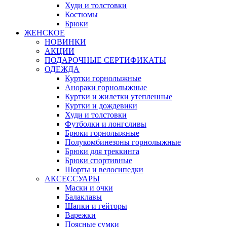
Худи и толстовки
Костюмы
Брюки
ЖЕНСКОЕ
НОВИНКИ
АКЦИИ
ПОДАРОЧНЫЕ СЕРТИФИКАТЫ
ОДЕЖДА
Куртки горнолыжные
Анораки горнолыжные
Куртки и жилетки утепленные
Куртки и дождевики
Худи и толстовки
Футболки и лонгсливы
Брюки горнолыжные
Полукомбинезоны горнолыжные
Брюки для треккинга
Брюки спортивные
Шорты и велосипедки
АКСЕССУАРЫ
Маски и очки
Балаклавы
Шапки и гейторы
Варежки
Поясные сумки