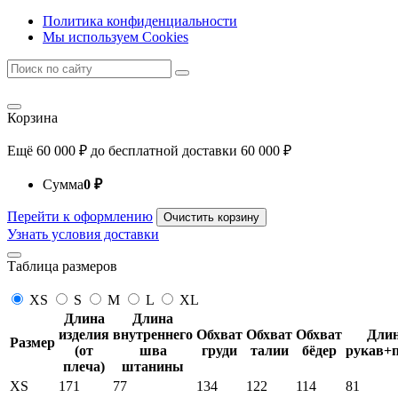
Политика конфиденциальности
Мы используем Cookies
Корзина
Ещё
60 000
₽
до бесплатной доставки
60 000
₽
Сумма
0
₽
Перейти к оформлению
Очистить корзину
Узнать условия доставки
Таблица размеров
XS
S
M
L
XL
Длина
Длина
изделия
внутреннего
Обхват
Обхват
Обхват
Дли
Размер
(от
шва
груди
талии
бёдер
рукав+
плеча)
штанины
XS
171
77
134
122
114
81