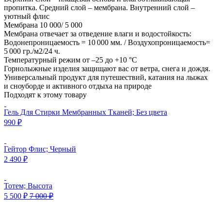
пропитка. Средний слой – мембрана. Внутренний слой –
уютный флис
Мембрана 10 000/ 5 000
Мембрана отвечает за отведение влаги и водостойкость:
Водонепроницаемость = 10 000 мм. / Воздухопроницаемость=
5 000 гр./м2/24 ч.
Температурный режим от –25 до +10 °C
Горнолыжные изделия защищают вас от ветра, снега и дождя.
Универсальный продукт для путешествий, катания на лыжах
и сноуборде и активного отдыха на природе
Подходят к этому товару
Гель Для Стирки Мембранных Тканей; Без цвета
990
₽
Гейтор Флис; Черный
2 490
₽
Тотем; Высота
5 500
₽
7 000
₽