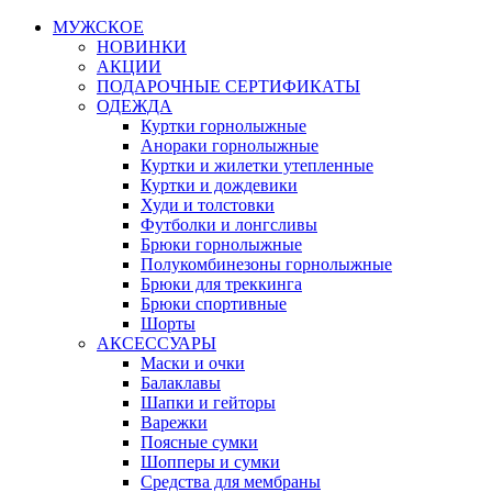
МУЖСКОЕ
НОВИНКИ
АКЦИИ
ПОДАРОЧНЫЕ СЕРТИФИКАТЫ
ОДЕЖДА
Куртки горнолыжные
Анораки горнолыжные
Куртки и жилетки утепленные
Куртки и дождевики
Худи и толстовки
Футболки и лонгсливы
Брюки горнолыжные
Полукомбинезоны горнолыжные
Брюки для треккинга
Брюки спортивные
Шорты
АКСЕССУАРЫ
Маски и очки
Балаклавы
Шапки и гейторы
Варежки
Поясные сумки
Шопперы и сумки
Средства для мембраны