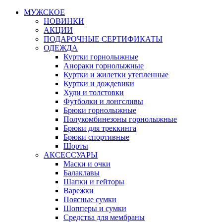
МУЖСКОЕ
НОВИНКИ
АКЦИИ
ПОДАРОЧНЫЕ СЕРТИФИКАТЫ
ОДЕЖДА
Куртки горнолыжные
Анораки горнолыжные
Куртки и жилетки утепленные
Куртки и дождевики
Худи и толстовки
Футболки и лонгсливы
Брюки горнолыжные
Полукомбинезоны горнолыжные
Брюки для треккинга
Брюки спортивные
Шорты
АКСЕССУАРЫ
Маски и очки
Балаклавы
Шапки и гейторы
Варежки
Поясные сумки
Шопперы и сумки
Средства для мембраны