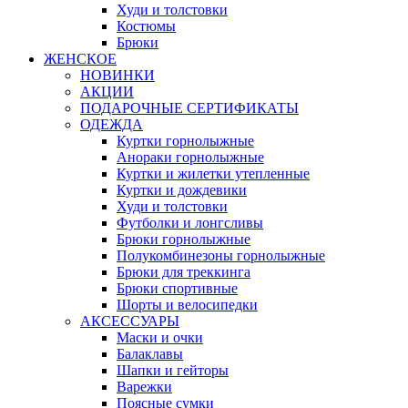
Худи и толстовки
Костюмы
Брюки
ЖЕНСКОЕ
НОВИНКИ
АКЦИИ
ПОДАРОЧНЫЕ СЕРТИФИКАТЫ
ОДЕЖДА
Куртки горнолыжные
Анораки горнолыжные
Куртки и жилетки утепленные
Куртки и дождевики
Худи и толстовки
Футболки и лонгсливы
Брюки горнолыжные
Полукомбинезоны горнолыжные
Брюки для треккинга
Брюки спортивные
Шорты и велосипедки
АКСЕССУАРЫ
Маски и очки
Балаклавы
Шапки и гейторы
Варежки
Поясные сумки