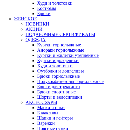
Худи и толстовки
Костюмы
Брюки
ЖЕНСКОЕ
НОВИНКИ
АКЦИИ
ПОДАРОЧНЫЕ СЕРТИФИКАТЫ
ОДЕЖДА
Куртки горнолыжные
Анораки горнолыжные
Куртки и жилетки утепленные
Куртки и дождевики
Худи и толстовки
Футболки и лонгсливы
Брюки горнолыжные
Полукомбинезоны горнолыжные
Брюки для треккинга
Брюки спортивные
Шорты и велосипедки
АКСЕССУАРЫ
Маски и очки
Балаклавы
Шапки и гейторы
Варежки
Поясные сумки