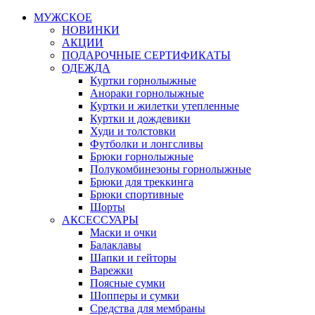
МУЖСКОЕ
НОВИНКИ
АКЦИИ
ПОДАРОЧНЫЕ СЕРТИФИКАТЫ
ОДЕЖДА
Куртки горнолыжные
Анораки горнолыжные
Куртки и жилетки утепленные
Куртки и дождевики
Худи и толстовки
Футболки и лонгсливы
Брюки горнолыжные
Полукомбинезоны горнолыжные
Брюки для треккинга
Брюки спортивные
Шорты
АКСЕССУАРЫ
Маски и очки
Балаклавы
Шапки и гейторы
Варежки
Поясные сумки
Шопперы и сумки
Средства для мембраны