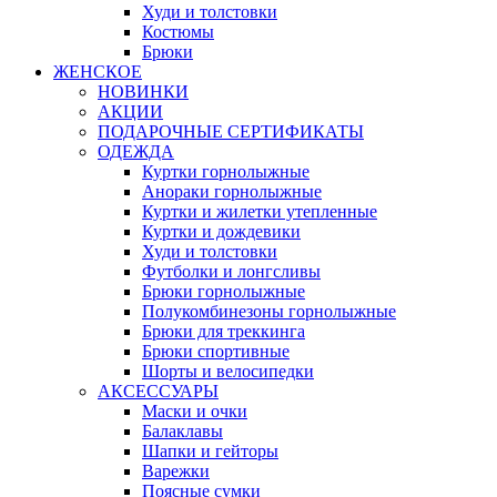
Худи и толстовки
Костюмы
Брюки
ЖЕНСКОЕ
НОВИНКИ
АКЦИИ
ПОДАРОЧНЫЕ СЕРТИФИКАТЫ
ОДЕЖДА
Куртки горнолыжные
Анораки горнолыжные
Куртки и жилетки утепленные
Куртки и дождевики
Худи и толстовки
Футболки и лонгсливы
Брюки горнолыжные
Полукомбинезоны горнолыжные
Брюки для треккинга
Брюки спортивные
Шорты и велосипедки
АКСЕССУАРЫ
Маски и очки
Балаклавы
Шапки и гейторы
Варежки
Поясные сумки