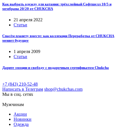
Как выбрать одежду для катания: трёхслойный Софтшелл 10/5 и
мембрана 20/20 от CHUKCHA
21 апреля 2022
Статьи
Спасём планету вместе: как коллекция Переработка от CHUKCHA
меняет будущее
1 апреля 2009
Статьи
Дарите эмоции и свободу с подарочным сертификатом Chukcha
+7 (843) 210-52-48
Написать в Телеграм
shop@chukchas.com
Мы в соц. сетях
Мужчинам
Акции
Новинки
Одежда