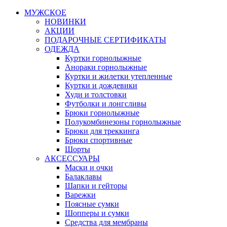
МУЖСКОЕ
НОВИНКИ
АКЦИИ
ПОДАРОЧНЫЕ СЕРТИФИКАТЫ
ОДЕЖДА
Куртки горнолыжные
Анораки горнолыжные
Куртки и жилетки утепленные
Куртки и дождевики
Худи и толстовки
Футболки и лонгсливы
Брюки горнолыжные
Полукомбинезоны горнолыжные
Брюки для треккинга
Брюки спортивные
Шорты
АКСЕССУАРЫ
Маски и очки
Балаклавы
Шапки и гейторы
Варежки
Поясные сумки
Шопперы и сумки
Средства для мембраны